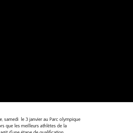
e, samedi le 3 janvier au Parc olympique
s que les meilleurs athlètes de la
’agit d’une étape de qualification