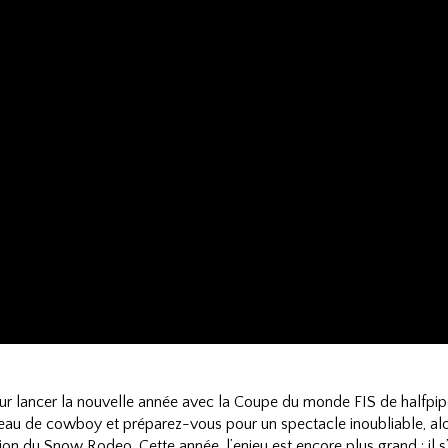
r lancer la nouvelle année avec la Coupe du monde FIS de halfpip
eau de cowboy et préparez-vous pour un spectacle inoubliable, alor
tion du Snow Rodeo. Cette année, l’enjeu est encore plus grand : il s