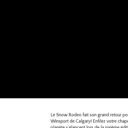
Le Snow Rodeo fait son grand retour pou
Winsport de Calgary! Enfilez votre chap
planète s’élancent lors de la sixième édi